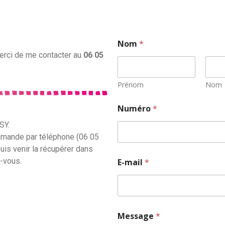
Nom
*
erci de me contacter au
06 05
Prénom
Nom
N
Numéro
*
o
m
SY.
*
mande par téléphone (06 05
*
puis venir la récupérer dans
z-vous.
E-mail
*
Message
*