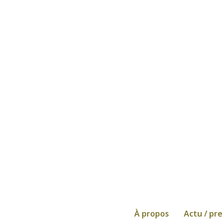
À propos
Actu / pr